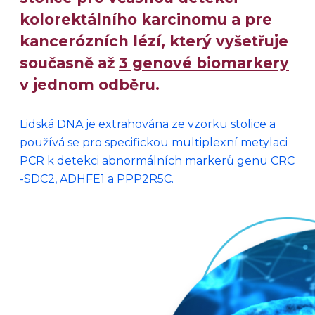
kolorektálního karcinomu a pre
kancerózních lézí, který vyšetřuje
současně až
3 genové biomarkery
v jednom odběru.
Lidská DNA je extrahována ze vzorku stolice a
používá se pro specifickou multiplexní metylaci
PCR k detekci abnormálních markerů genu CRC
-SDC2, ADHFE1 a PPP2R5C.