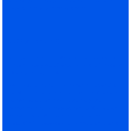
amůže být použita jako potenciální marker k
detekci kolorektálního karcinomu.
SDC2 (syndekan-2)
Kóduje druh nitrobuněčného membránového
proteinu, který má důležité biologické funkce při
dělení a migraci buněk.
Několik studií odhalilo porovnáním pacientů s
tkáněmi kolorektálního karcinomu s přilehlými
tkáněmi se stavem modifikace metylace
významný rozdíl v metylacigenu SDC2 ve tkáni
sousedící stkáněmi karcinomu a zjevnou
klesající míru detekce v rakovinné tkáni, tkáních
adenomu, tkáních polypů a normálních tkáních,