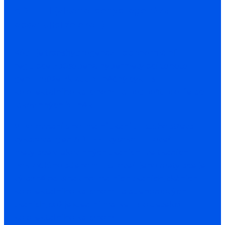
ADHFE1 (alkohol dehydrogenáza
obsahující železo 1)
Kóduje transhydrogenázu a abnormální
regulace způsobená hypermetylací tohoto
genu může zkrátit buněčný cyklus
kolorektálního karcinomu a podpořit proliferaci
rakovinných buněk.
V porovnání s normální tkání tlustého střeva
vykazoval gen ADHFE1 vysokou úroveň
metylace vrakovinných tkáních i ve tkáních
pokročilého adenomu. Úroveň jeho metylace je
výrazně odlišná vnormálních tkáních, tkáních
kolorektálního karcinomu a adenomových
tkáních, což je ideální marker pro detekci
kolorektálního karcinomu.