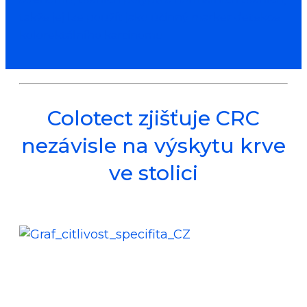
takže jej lze použít jako účinný marker detekce
kolorektálního karcinomu.
Colotect zjišťuje CRC
nezávisle na výskytu krve
ve stolici