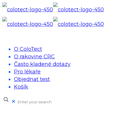
O ColoTect
O rakovine CRC
Často kladené dotazy
Pro lékaře
Objednat test
Košík
✕