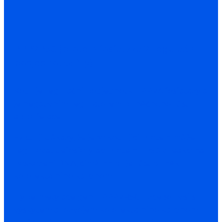
PPP2R5C (protein fosfatáza 2 regulační
podjednotkaB, y)
Kóduje regulační podjednotku PP2A fosfatázy a
je negativním regulátorem buněčného růstu
aproliferace.
Existují důkazy, že jeho kódující protein může
regulovat defosforylaci proteinu p53 v reakci na
poškození DNA, čímž inhibuje růst buněk
kolorektálního karcinomu.
Hypermetylace genu PPP2R5C úzce souvisí s
výskytem a rozvojem kolorektálního karcinomu