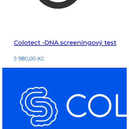
Colotect -DNA screeningový test
5 980,00
Kč