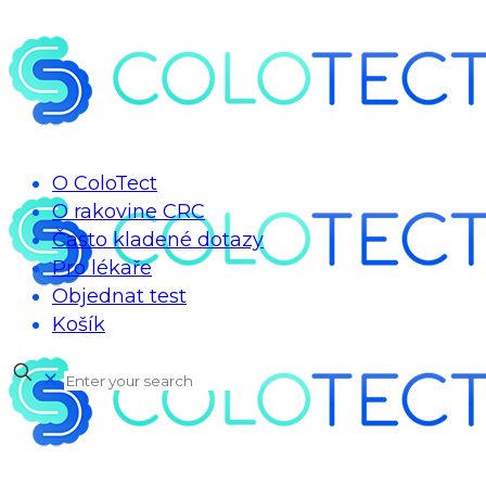
O ColoTect
O rakovine CRC
Často kladené dotazy
Pro lékaře
Objednat test
Košík
✕